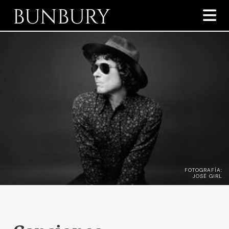
BUNBURY

FOTOGRAFÍA:
JOSÉ GIRL