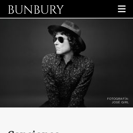
BUNBURY

FOTOGRAFÍA:
JOSÉ GIRL