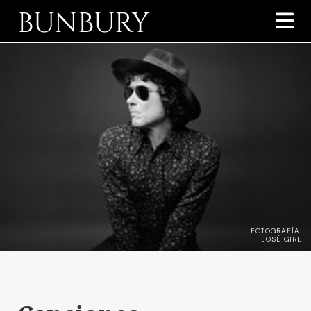
BUNBURY

FOTOGRAFÍA:
JOSÉ GIRL