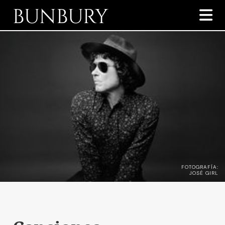
BUNBURY

FOTOGRAFÍA:
JOSÉ GIRL