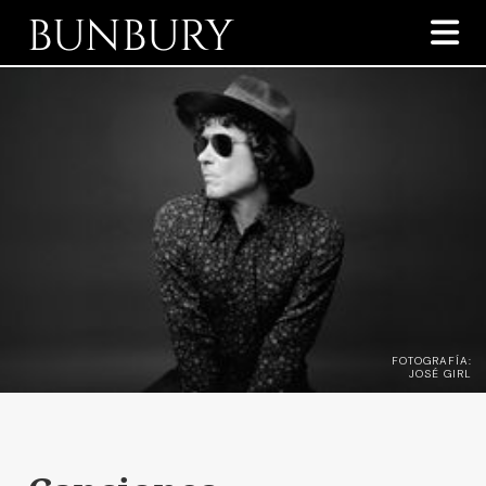
BUNBURY

FOTOGRAFÍA:
JOSÉ GIRL