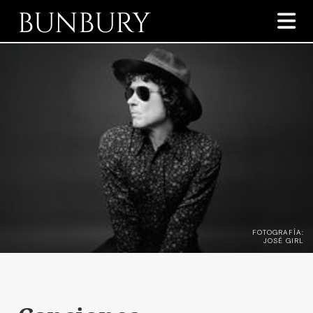
BUNBURY

FOTOGRAFÍA:
JOSÉ GIRL