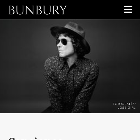
BUNBURY

FOTOGRAFÍA:
JOSÉ GIRL