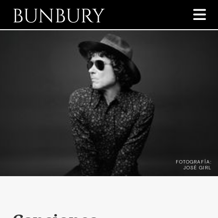
BUNBURY

FOTOGRAFÍA:
JOSÉ GIRL