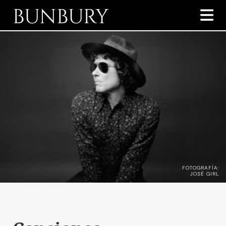
BUNBURY

FOTOGRAFÍA:
JOSÉ GIRL