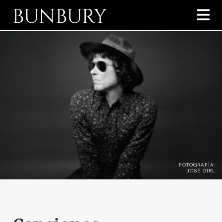
BUNBURY

FOTOGRAFÍA:
JOSÉ GIRL