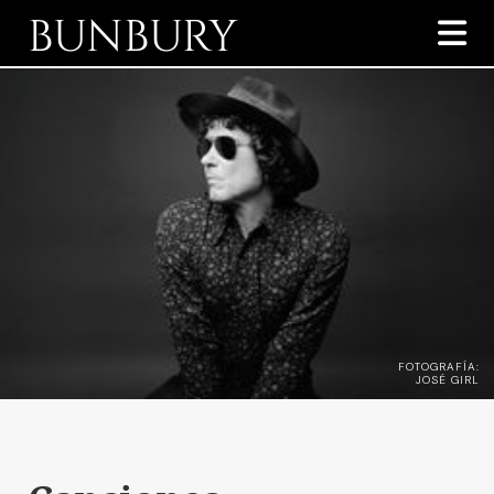
BUNBURY

FOTOGRAFÍA:
JOSÉ GIRL