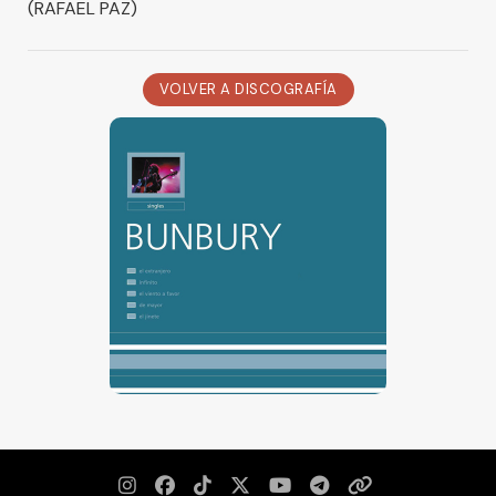
(RAFAEL PAZ)
VOLVER A DISCOGRAFÍA






