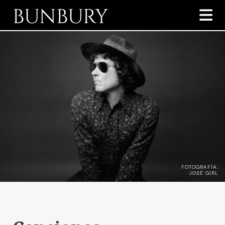
BUNBURY

FOTOGRAFÍA:
JOSÉ GIRL