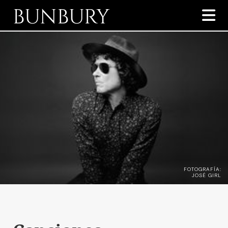
BUNBURY

FOTOGRAFÍA:
JOSÉ GIRL