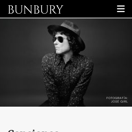
BUNBURY

FOTOGRAFÍA:
JOSÉ GIRL