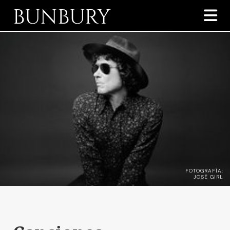
BUNBURY

FOTOGRAFÍA:
JOSÉ GIRL