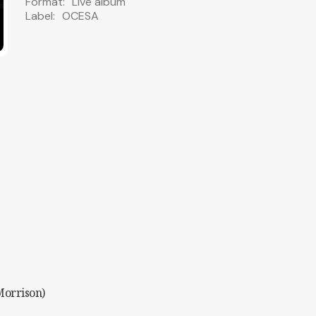
Format:
Live album
Label:
OCESA
Morrison)