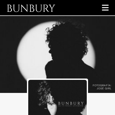
BUNBURY

FOTOGRAFÍA:
JOSÉ GIRL